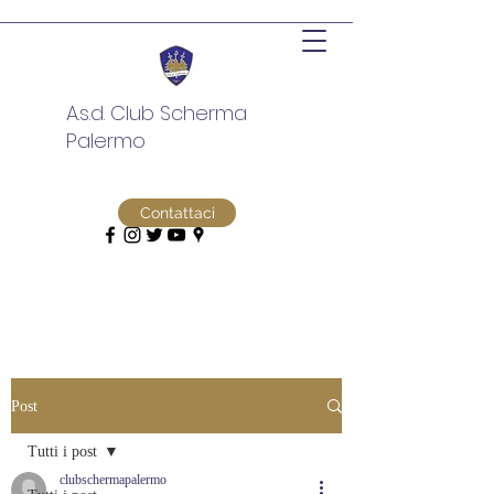
A.s.d. Club Scherma
Palermo
Contattaci
Post
Tutti i post
clubschermapalermo