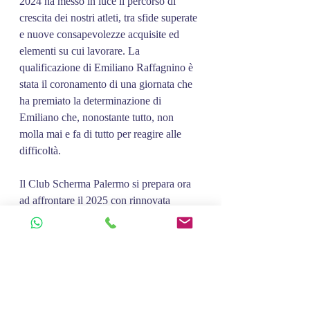
2024 ha messo in luce il percorso di 
crescita dei nostri atleti, tra sfide superate 
e nuove consapevolezze acquisite ed 
elementi su cui lavorare. La 
qualificazione di Emiliano Raffagnino è 
stata il coronamento di una giornata che 
ha premiato la determinazione di 
Emiliano che, nonostante tutto, non 
molla mai e fa di tutto per reagire alle 
difficoltà.
Il Club Scherma Palermo si prepara ora 
ad affrontare il 2025 con rinnovata 
motivazione e voglia di migliorarsi, 
portando avanti i valori che lo 
contraddistinguono. Grazie ai nostri 
schermidori, al team tecnico e alle 
famiglie per il sostegno costante.