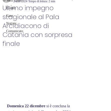
Tutti i post
24 dic 2024
Tempo di lettura: 2 min
Ultimo impegno
Eventi
stagionale al Pala
Gare
Arcidiacono di
Notizie
Comunicato
Catania con sorpresa
finale
Domenica 22 dicembre
 si è conclusa la 