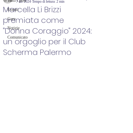
Tutti i post
7 dic 2024
Tempo di lettura: 2 min
Marcella Li Brizzi
Eventi
premiata come
Gare
"Donna Coraggio" 2024:
Notizie
Comunicato
un orgoglio per il Club
Scherma Palermo