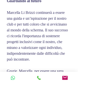
Guardando al futuro
Marcella Li Brizzi continuerà a essere 
una guida e un’ispirazione per il nostro 
club e per tutti coloro che si avvicinano 
al mondo della scherma. Il suo successo 
ci ricorda l'importanza di sostenere 
progetti inclusivi come il nostro, che 
mirano a valorizzare ogni individuo, 
indipendentemente dalle difficoltà che 
può incontrare.
Grazie, Marcella, per essere una vera 
ambasciatrice dello sport e un esempio di 
coraggio per tutti noi.
scherma palermo
Federscherma
Scherma
Scherma sicilia
Inclusione
Marcella Li Brizzi
Premio donna coraggio
Notizie