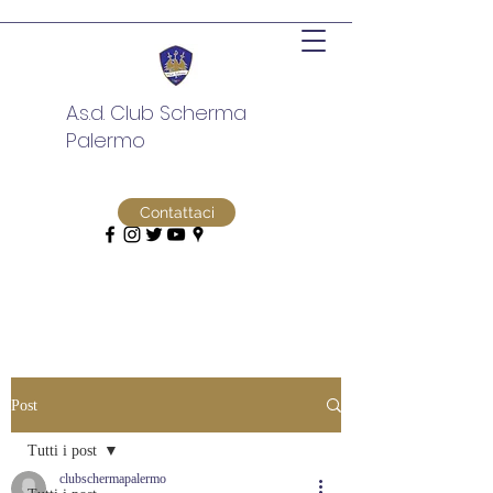
A.s.d. Club Scherma
Palermo
Contattaci
Post
Tutti i post
clubschermapalermo