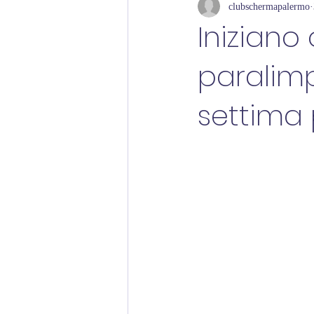
clubschermapalermo
Iniziano
paralimp
settima