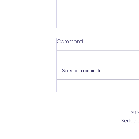
Commenti
Scrivi un commento...
Il Club Scherma Palermo
conquista il Gran Premio
Paralimpico: è Campione
+39 
d'Italia per la terza volta
Sede all
nella sua storia