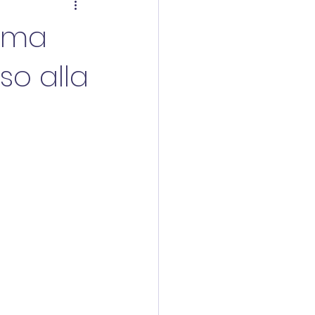
erma
so alla