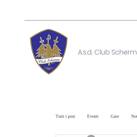
A.s.d. Club Scher
Tutti i post
Eventi
Gare
Not