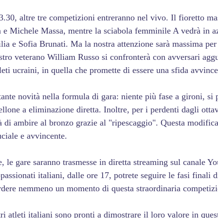
.30, altre tre competizioni entreranno nel vivo. Il fioretto m
e Michele Massa, mentre la sciabola femminile A vedrà in a
ia e Sofia Brunati. Ma la nostra attenzione sarà massima per i
stro veterano William Russo si confronterà con avversari aggu
eti ucraini, in quella che promette di essere una sfida avvince
nte novità nella formula di gara: niente più fase a gironi, si 
llone a eliminazione diretta. Inoltre, per i perdenti dagli ottavi
ità di ambire al bronzo grazie al "ripescaggio". Questa modific
uciale e avvincente.
e, le gare saranno trasmesse in diretta streaming sul canale Y
passionati italiani, dalle ore 17, potrete seguire le fasi finali 
rdere nemmeno un momento di questa straordinaria competizi
ri atleti italiani sono pronti a dimostrare il loro valore in que