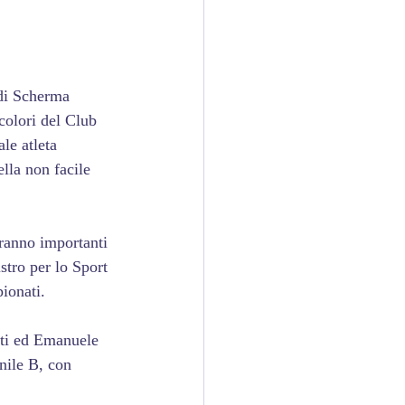
 di Scherma 
colori del Club 
le atleta 
lla non facile 
eranno importanti 
stro per lo Sport 
ionati.
etti ed Emanuele 
nile B, con 