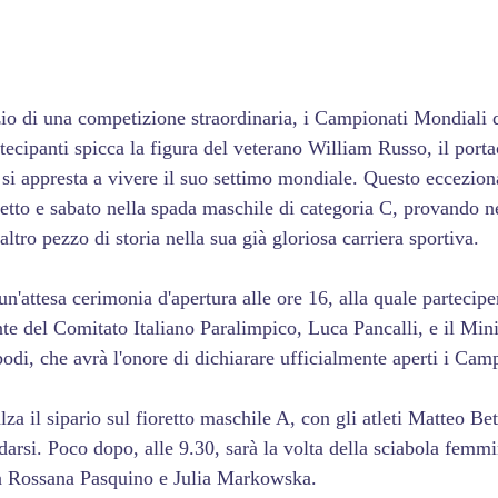
nizio di una competizione straordinaria, i Campionati Mondiali
rtecipanti spicca la figura del veterano William Russo, il porta
i appresta a vivere il suo settimo mondiale. Questo ecceziona
etto e sabato nella spada maschile di categoria C, provando ne
altro pezzo di storia nella sua già gloriosa carriera sportiva.
un'attesa cerimonia d'apertura alle ore 16, alla quale partecip
te del Comitato Italiano Paralimpico, Luca Pancalli, e il Mini
di, che avrà l'onore di dichiarare ufficialmente aperti i Camp
alza il sipario sul fioretto maschile A, con gli atleti Matteo B
darsi. Poco dopo, alle 9.30, sarà la volta della sciabola femmi
 da Rossana Pasquino e Julia Markowska.