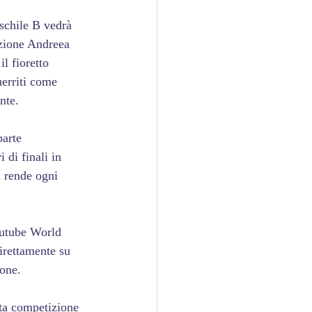
aschile B vedrà 
zione Andreea 
l fioretto 
erriti come 
nte.
parte 
 di finali in 
a rende ogni 
outube World 
direttamente su 
one.
sta competizione 