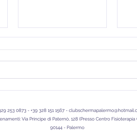
Il Governatore Lions visita il
Qua
Club Scherma Palermo:
inco
insieme per uno sport
conf
329 253 0873 - +39 328 151 1567 -
clubschermapalermo@hotmail.
sempre più accessibile
pros
enamenti: Via Principe di Paternò, 128 (Presso Centro Fisioterapia
90144 - Palermo