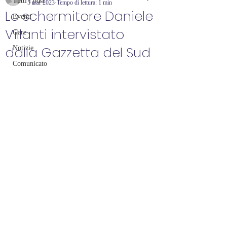
Tutti i post
5 mar 2023
Tempo di lettura: 1 min
Lo schermitore Daniele
Eventi
Villanti intervistato
Gare
dalla Gazzetta del Sud
Notizie
Comunicato