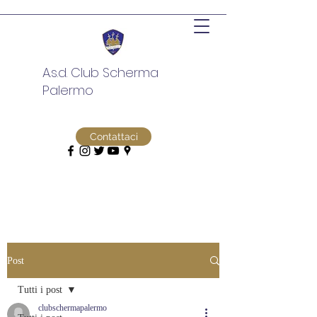
A.s.d. Club Scherma
Palermo
Contattaci
Post
Tutti i post
clubschermapalermo