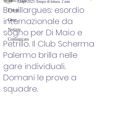
Tutti i post
12 apr 2025
Tempo di lettura: 2 min
Bouillargues: esordio
Eventi
internazionale da
Gare
sogno per Di Maio e
Notizie
Comunicato
Petrillo. Il Club Scherma
Palermo brilla nelle
gare individuali.
Domani le prove a
squadre.