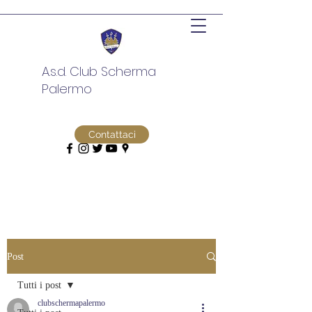
A.s.d. Club Scherma
Palermo
Contattaci
Post
Tutti i post
clubschermapalermo