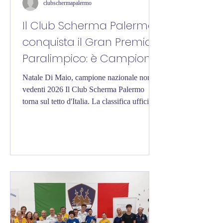
clubschermapalermo
Il Club Scherma Palermo
conquista il Gran Premio
Paralimpico: è Campione
d'Italia per la terza volta
Natale Di Maio, campione nazionale non
nella sua storia
vedenti 2026 Il Club Scherma Palermo
torna sul tetto d'Italia. La classifica ufficiale
del Gran Premio Paralimpico per Società
2025/2026 incorona la società palermitana
Campione d'Italia, riconoscendo il valore di
un'intera stagione sportiva ai massimi livelli.
Il Club chiude infatti al primo posto con
1.597,015 punti, davanti alla Zinella
Scherma San Lazzaro di Savena e al