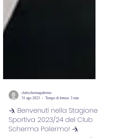
clubschermapalermo
31 ago 2023
Tempo di lettura: 3 min
🤺 Benvenuti nella Stagione
Sportiva 2023/24 del Club