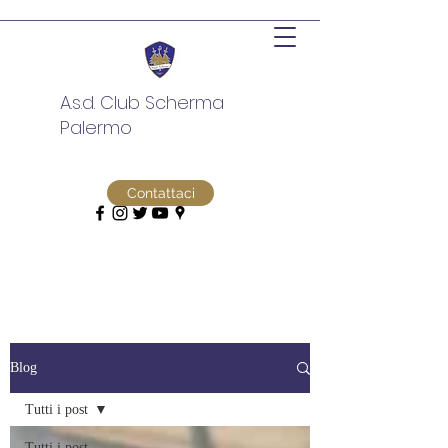
A.s.d. Club Scherma
Palermo
Contattaci
Blog
Tutti i post
Tutti i post