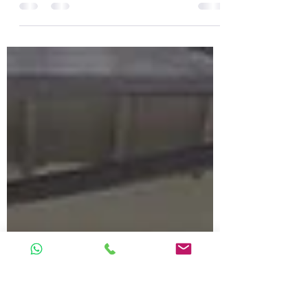
U14
Si apre il 2023 in modo estremamente positivo
per i colori del Club Scherma Palermo. I piccoli
Under14 palermitani, impegnati a...